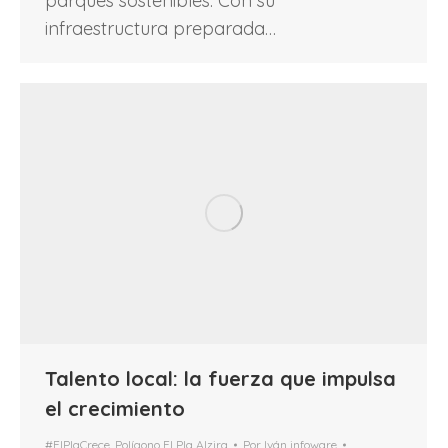
parques sostenibles. Con su
infraestructura preparada…
Talento local: la fuerza que impulsa
el crecimiento
#ElPlaCrece
,
Polígono El Pla Alzira
Por
Iván infoware