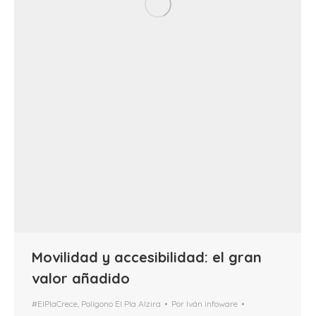
Movilidad y accesibilidad: el gran
valor añadido
#ElPlaCrece
,
Polígono El Pla Alzira
Por
Iván infoware