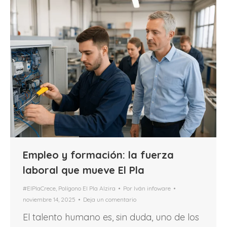
Empleo y formación: la fuerza
laboral que mueve El Pla
#ElPlaCrece
,
Polígono El Pla Alzira
Por
Iván infoware
noviembre 14, 2025
Deja un comentario
El talento humano es, sin duda, uno de los