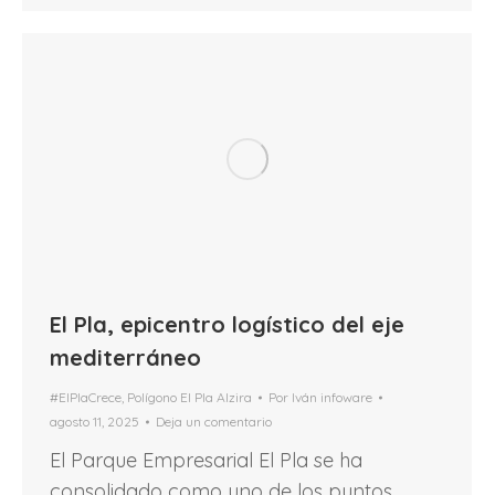
El Pla, epicentro logístico del eje
mediterráneo
#ElPlaCrece
,
Polígono El Pla Alzira
Por
Iván infoware
agosto 11, 2025
Deja un comentario
El Parque Empresarial El Pla se ha
consolidado como uno de los puntos