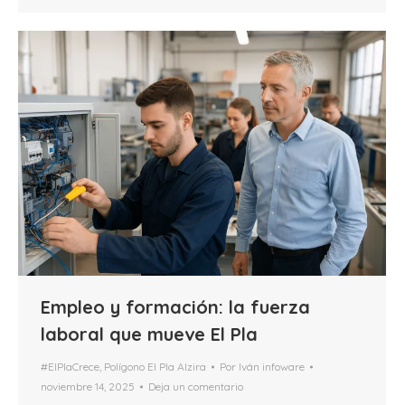
Empleo y formación: la fuerza
laboral que mueve El Pla
#ElPlaCrece
,
Polígono El Pla Alzira
Por
Iván infoware
noviembre 14, 2025
Deja un comentario