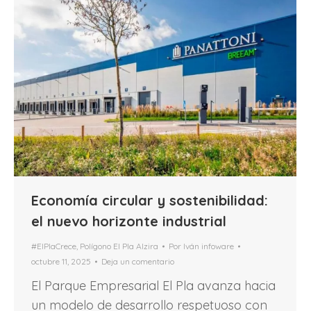
Economía circular y sostenibilidad:
el nuevo horizonte industrial
#ElPlaCrece
,
Polígono El Pla Alzira
Por
Iván infoware
octubre 11, 2025
Deja un comentario
El Parque Empresarial El Pla avanza hacia
un modelo de desarrollo respetuoso con